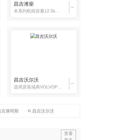
昌吉潍柴
本系列机组容量12.5kVA~3000kVA，采用国内三大动力品牌—潍柴发动机作为核心驱动引擎。技术优良，价格较进口发动机具有较大优势，适合于常用运行、追求高性价比的用户。
昌吉沃尔沃
选用原装瑞典VOLVOPENTA公司系列环保型机组排放量打欧Ⅱ或欧Ⅲ及EPA环保标准，沃尔沃系列机组具有耗油低、排放低、噪音小、结构紧凑、拥有强劲的家在能力电子喷射柴油发动机，发动机运行稳定，外形设计 小巧，遍布 服务网及充足的配件供应等特点。
昌吉康明斯
昌吉沃尔沃
查看
更多