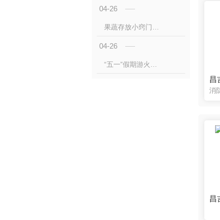
04-26
果蔬存放小窍门 你做对了吗？
04-26
“五一”假期游火爆 首日火车票热门线路部分方向已售 罄
昌