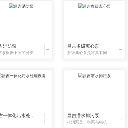
吉消防泵
昌吉多级离心泵
消防泵根据不同的分类方式分为不同的种类 以它全密封、无泄漏、耐腐蚀之特点，广泛应用于环保、水处理、消防等部门，是用来抽送各类液体，是创建无泄漏、无污染文明车间、文明工厂的理想用泵与消防系统的。
多级离心泵是将具有同样功能的两个以上的离心泵集合在一起，流体通道结构上，表现在..级的介质泄压口与第二级的进口相通，第二级的介质泄压口与第三级的进口相通，如此串联的机构形成了多级离心泵。多级离心泵的意义在于提高设定压力。
昌吉一体化污水处理设备
昌吉潜水排污泵
排污泵是一种泵与电机连体，并同时潜入液下工作的泵类产品，与一般卧式泵或立式污水泵相比，排污泵结构紧凑、占地面积小。