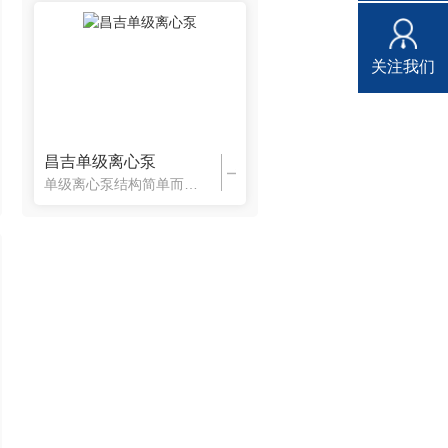
关注我们
昌吉单级离心泵
单级离心泵结构简单而紧凑，对于同-输送量，离心泵所占面积小，重量轻,材料耗用较少，对基础要求无住复泵高，故制造安装费用少。