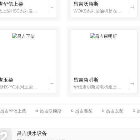
吉华信上柴
昌吉沃康斯
华信上柴HSC系列发电机组： 本系列机组容量20KVA~3000KVA，动力采用国内*的华信上柴发动机，配套多种国内*发电机和*的控制系统。具有高性价比和高可靠性，技术*，物美价廉，投入成本低，维护成本小，是中小规模工厂、普通住宅的良好选择。
WOKS系列柴油机是在原135系列柴油机的基础上进行改良的发电用新款柴油机，具有外观美观、功率强劲、运行可靠、节能环保等特点。进气系统结构优化，外观管路布置简化。配有油水分离器，系统报警自我保护装置和机油抽油系，使柴油机应用 、可靠、方便。
吉玉柴
昌吉康明斯
华信HX-YC系列玉柴发电机组系列机组采用广西玉柴机器股份有限公司生产的YC系列发动机，满足国三排放标准，可选柴油或燃气动力，发电机组装机容量20KVA~3000KVA，可覆盖绝大部分的客户需求。
华信康明斯发电机组是选用康明斯为主动力，康明斯始建于1919年,总部位于美国印第安纳州哥伦布市，在 各地,在中国拥有东风康明斯与重庆康明斯其动力深及军事， 工程及工矿产业，康明斯打造精美的产品并以强硬的三包服务手段为用户提供便捷放心的服务保障。
昌吉华信上柴
昌吉沃康斯
昌吉潍柴
昌吉玉柴
2
昌吉供水设备