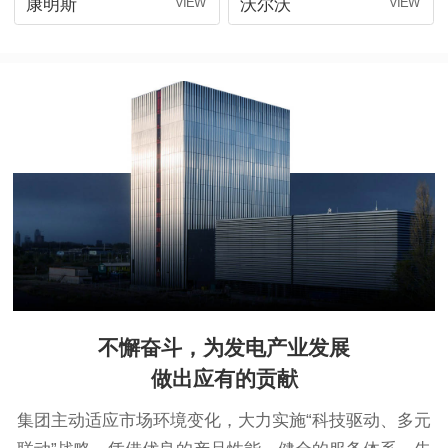
康明斯
沃尔沃
不懈奋斗，为发电产业发展
做出应有的贡献
集团主动适应市场环境变化，大力实施“科技驱动、多元