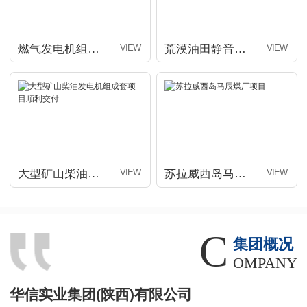
燃气发电机组集群（配套算力数据中心）项目交付
荒漠油田静音型发电机组项目顺利交付
大型矿山柴油发电机组成套项目顺利交付
苏拉威西岛马辰煤厂项目
C
集团概况
OMPANY
华信实业集团(陕西)有限公司