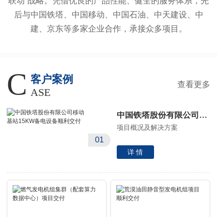
联动”战略。凭借优良的产品性能、健全的服务体系，先
后与中国铁塔、中国移动、中国石油、中天建设、中
建、京东等多家企业合作，承接众多项目。
C
客户案例
查看更多
ASE
中国铁塔股份有限公司移动基站15KW备电设备顺利交付
项目概况及解决方案
01
详 情