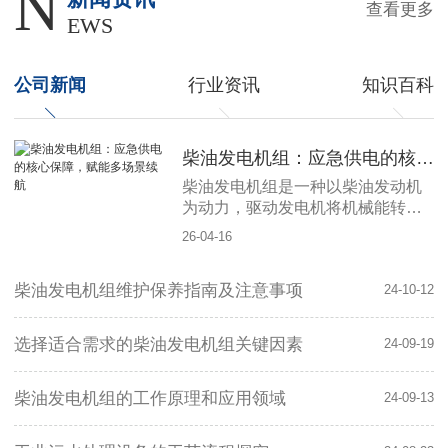
N
查看更多
EWS
公司新闻
行业资讯
知识百科
柴油发电机组：应急供电的核心保障，赋能多场景续航
柴油发电机组是一种以柴油发动机
为动力，驱动发电机将机械能转化
为电能的成套供电设备，凭借..、可
26-04-16
靠、易操作的优势，成为各行各业
应急供电与备用电源的核心选择，
柴油发电机组维护保养指南及注意事项
为生产生活、工程建设等场景筑牢
24-10-12
电力保障防线。其核心优势在于稳
定可靠与快速启动。柴油发动机动
选择适合需求的柴油发电机组关键因素
24-09-19
力强劲，适应高温、低温、高海拔
等复杂工况，可在市电中断后几秒
内启动供电，避免
柴油发电机组的工作原理和应用领域
24-09-13