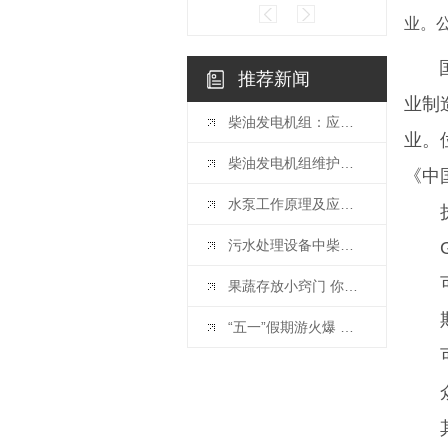
业。
国内
推荐新闻
业制
柴油发电机组：应急供电的核心保障，赋能多场景续航
业。
柴油发电机组维护保养指南及注意事项
《中
水泵工作原理及应用领域介绍
污水处理设备中柴油发电机组的关键作用
果蔬存放小窍门 你做对了吗？
“五一”假期游火爆 首日火车票热门线路部分方向已售 罄