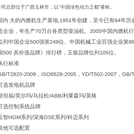
公司总部位于广西玉林市，以"中国绿色动力之都”著称。
 大的内燃机生产基地,1951年创建，至今已有64年历
造企业，年生产70万台各类型柴油机。2005中国内燃机行
位列中国企业500强第249位、中国机械工业百强企业第99
国500 具价值品牌》排行榜，玉柴品牌位列105位。
执行标准
GB/T2820-2009，ISO8528-2005，YD/T502-2007，GB/T2
可选发电机品牌
斯坦福/英尔玛/马拉松/ABB/利莱森玛/英格
可选控制系统品牌
众智HGM系列/深海DSE系列/科迈系列
其他可选配置