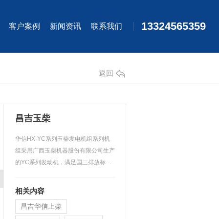
13324565359
客户案例
新闻资讯
联系我们
返回
昌吉玉柴
华信HX-YC系列玉柴发电机组系列机
组采用广西玉柴机器股份有限公司生产
的YC系列发动机，满足国三排放标
准，可选柴油或燃气动力，发…
相关内容
昌吉华信上柴