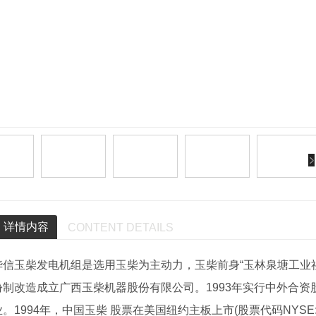
详情内容
CONTENT DETAILS
华信玉柴发电机组是选用玉柴为主动力，玉柴前身“玉林泉塘工业社”
份制改造成立广西玉柴机器股份有限公司。1993年实行中外合资
昌吉沃康斯
昌吉潍柴
昌吉玉柴
。1994年，中国玉柴 股票在美国纽约主板上市(股票代码NYSE