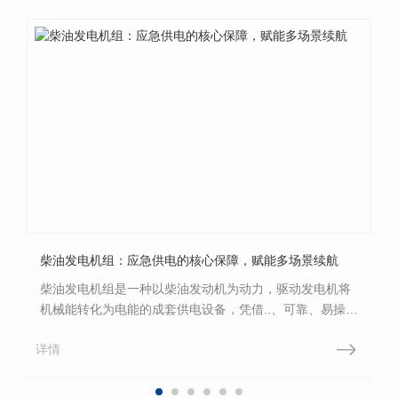
柴油发电机组：应急供电的核心保障，赋能多场景续航
柴油发电机组是一种以柴油发动机为动力，驱动发电机将
机械能转化为电能的成套供电设备，凭借..、可靠、易操作
的优势，成为各行各业应急供电与备用电源的核心选择，
详情
为生产生活、工程建设等场景筑牢电力保障防线。其核心
优势在于稳定可靠与快速启动。柴油发动机动力强劲，适
应高温、低温、高海拔等复杂工况，可在市电中断后几秒