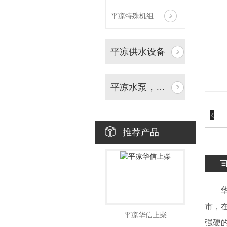
平凉特殊机组
平凉供水设备
平凉水泵，污水处理
推荐产品
市，
平凉华信上柴
强硬