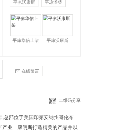
平凉沃康斯
平凉潍柴
平凉华信上柴
平凉沃康斯
在线留言
二维码分享
年,总部位于美国印第安纳州哥伦布
矿产业，康明斯打造精美的产品并以