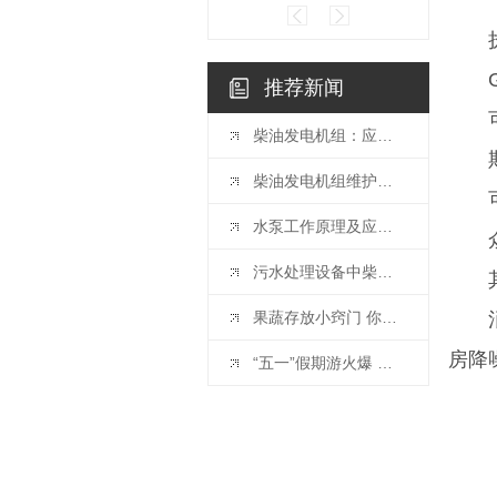
推荐新闻
柴油发电机组：应急供电的核心保障，赋能多场景续航
柴油发电机组维护保养指南及注意事项
水泵工作原理及应用领域介绍
污水处理设备中柴油发电机组的关键作用
果蔬存放小窍门 你做对了吗？
房降
“五一”假期游火爆 首日火车票热门线路部分方向已售 罄