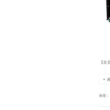
【全
标签：