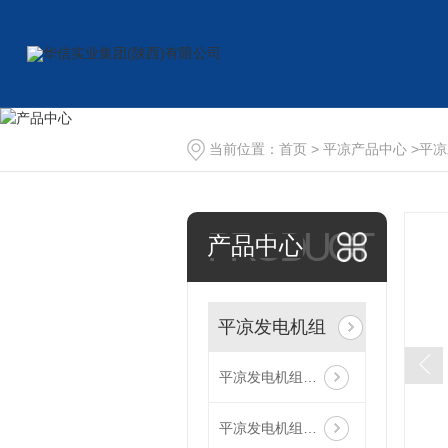
当前位置：
首页
>
平凉产品中心
>
平凉
PRODUCT
产品中心
平凉发电机组
平凉发电机组功率
平凉发电机组品牌