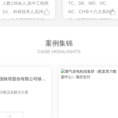
人数136余人,其中工程师
TC、SR、WD、HC、
3人，科研技术人员26
NC、CH等十六大系列产
人。企业拥有现代化的数
品，功率20KW~3000KW
宇生产流水线和高端水平
近800个型号。产品分别
的试验设备,高端专业生产
选用潍柴系列、康明斯系
案例集锦
设备60余台套，专业的管
列、玉柴系列、上柴系
CASE HIGHLIGHTS
理团队。
列、通柴系列、欧呈、无
锡动力、道依茨系列、南
柴系列、柴航燃气等发动
国铁塔股份有限公司移动
机为主动力进行生产的华
站15KW备电设备顺利交
信上柴牌系列柴油发电机
目概况及解决方案
组以及燃气发电机组。
ORE