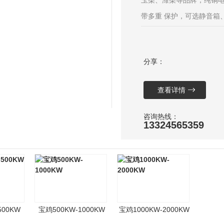
玉柴、潍柴等品牌，纯铜
带多重 保护，可选静音箱
殖、工地小型设备应急供
分享：
查看详情
咨询热线：
13324565359
500KW
宝鸡500KW-1000KW
宝鸡1000KW-2000KW