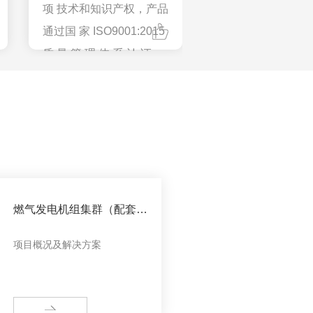
项 技术和知识产权，产品
通过国 家 ISO9001:2015
质 量 管 理 体 系 认 证 、
ISO14001:2015环 境 管
理 体 系 认 证 、
ISO45001：2018职业健
康 管理体系 认 证
燃气发电机组集群（配套算
力数据中心）项目交付
项目概况及解决方案
MORE