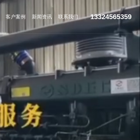
13324565359
客户案例
新闻资讯
联系我们