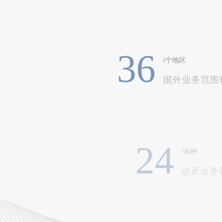
36
/个地区
国外业务范围
24
/余种
涉及业务