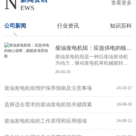
N
查看更多
EWS
公司新闻
行业资讯
知识百科
柴油发电机组：应急供电的核心保障，赋能多场景续航
柴油发电机组是一种以柴油发动机
为动力，驱动发电机将机械能转化
为电能的成套供电设备，凭借..、可
26-04-16
靠、易操作的优势，成为各行各业
应急供电与备用电源的核心选择，
柴油发电机组维护保养指南及注意事项
为生产生活、工程建设等场景筑牢
24-10-12
电力保障防线。其核心优势在于稳
定可靠与快速启动。柴油发动机动
选择适合需求的柴油发电机组关键因素
24-09-19
力强劲，适应高温、低温、高海拔
等复杂工况，可在市电中断后几秒
内启动供电，避免
柴油发电机组的工作原理和应用领域
24-09-13