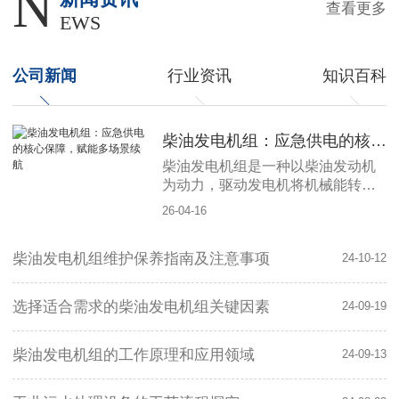
N
查看更多
EWS
公司新闻
行业资讯
知识百科
柴油发电机组：应急供电的核心保障，赋能多场景续航
柴油发电机组是一种以柴油发动机
为动力，驱动发电机将机械能转化
为电能的成套供电设备，凭借..、可
26-04-16
靠、易操作的优势，成为各行各业
应急供电与备用电源的核心选择，
柴油发电机组维护保养指南及注意事项
为生产生活、工程建设等场景筑牢
24-10-12
电力保障防线。其核心优势在于稳
定可靠与快速启动。柴油发动机动
选择适合需求的柴油发电机组关键因素
24-09-19
力强劲，适应高温、低温、高海拔
等复杂工况，可在市电中断后几秒
内启动供电，避免
柴油发电机组的工作原理和应用领域
24-09-13